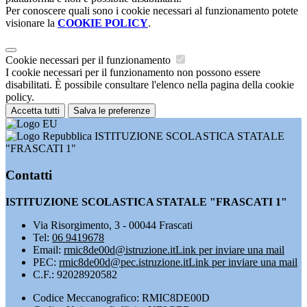
Per conoscere quali sono i cookie necessari al funzionamento potete
visionare la
COOKIE POLICY
.
Cookie necessari per il funzionamento
I cookie necessari per il funzionamento non possono essere
disabilitati. È possibile consultare l'elenco nella pagina della cookie
policy.
Accetta tutti
Salva le preferenze
ISTITUZIONE SCOLASTICA STATALE
"FRASCATI 1"
Contatti
ISTITUZIONE SCOLASTICA STATALE "FRASCATI 1"
Via Risorgimento, 3 - 00044 Frascati
Tel:
06 9419678
Email:
rmic8de00d@istruzione.it
Link per inviare una mail
PEC:
rmic8de00d@pec.istruzione.it
Link per inviare una mail
C.F.: 92028920582
Codice Meccanografico: RMIC8DE00D