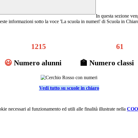
In questa sezione veng
e queste informazioni sotto la voce 'La scuola in numeri' di Scuola in Chiar
1215
61
😃
Numero alunni 🏫 Numero classi
Vedi tutto su scuole in chiaro
kie necessari al funzionamento ed utili alle finalità illustrate nella
COO