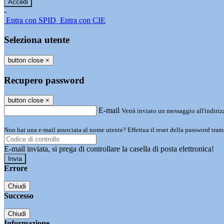
-
Entra con SPID
Entra con CIE
Seleziona utente
button close
×
Recupero password
button close
×
E-mail
Verrà inviato un messaggio all'indirizz
Non hai una e-mail associata al nome utente? Effettua il reset della password tram
E-mail inviata, si prega di controllare la casella di posta elettronica!
Errore
Chiudi
Successo
Chiudi
Informazione