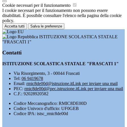
Cookie necessari per il funzionamento
I cookie necessari per il funzionamento non possono essere
disabilitati. È possibile consultare l'elenco nella pagina della cookie
policy.
Accetta tutti
Salva le preferenze
ISTITUZIONE SCOLASTICA STATALE
"FRASCATI 1"
Contatti
ISTITUZIONE SCOLASTICA STATALE "FRASCATI 1"
Via Risorgimento, 3 - 00044 Frascati
Tel:
06 9419678
Email:
rmic8de00d@istruzione.it
Link per inviare una mail
PEC:
rmic8de00d@pec.istruzione.it
Link per inviare una mail
C.F.: 92028920582
Codice Meccanografico: RMIC8DE00D
Codice Univoco d'ufficio: UF0GEB
Codice IPA: istsc_rmic8de00d