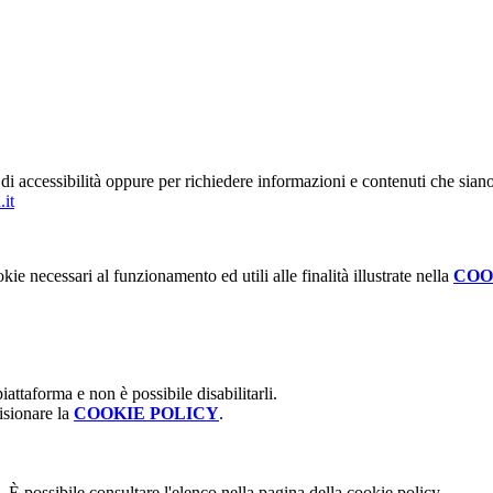
di accessibilità oppure per richiedere informazioni e contenuti che siano 
.it
kie necessari al funzionamento ed utili alle finalità illustrate nella
COO
attaforma e non è possibile disabilitarli.
isionare la
COOKIE POLICY
.
 È possibile consultare l'elenco nella pagina della cookie policy.