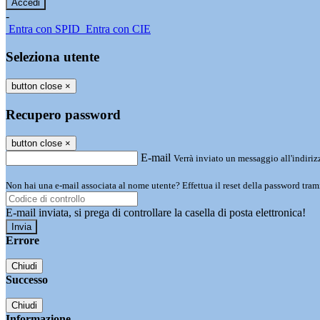
-
Entra con SPID
Entra con CIE
Seleziona utente
button close
×
Recupero password
button close
×
E-mail
Verrà inviato un messaggio all'indirizz
Non hai una e-mail associata al nome utente? Effettua il reset della password tram
E-mail inviata, si prega di controllare la casella di posta elettronica!
Errore
Chiudi
Successo
Chiudi
Informazione