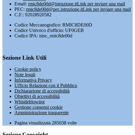
Email:
rmic8de00d@istruzione.it
Link per inviare una mail
PEC:
rmic8de00d@pec.istruzione.it
Link per inviare una mail
C.F.: 92028920582
Codice Meccanografico: RMIC8DE00D
Codice Univoco d'ufficio: UF0GEB
Codice IPA: istsc_rmic8de00d
Sezione Link Utili
Cookie policy
Note legali
Informativa Privacy
Ufficio Relazioni con il Pubblico
Dichiarazione di accessibilità
Obiettivi di accessibilità
Whistleblowing
Gestione consensi cookie
Amministrazione trasparente
Pagina visualizzata
285038
volte
Sezione Copyright