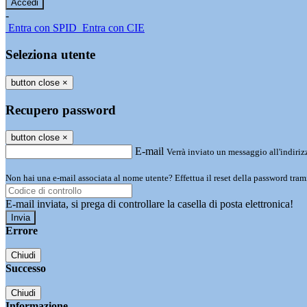
-
Entra con SPID
Entra con CIE
Seleziona utente
button close
×
Recupero password
button close
×
E-mail
Verrà inviato un messaggio all'indirizz
Non hai una e-mail associata al nome utente? Effettua il reset della password tram
E-mail inviata, si prega di controllare la casella di posta elettronica!
Errore
Chiudi
Successo
Chiudi
Informazione