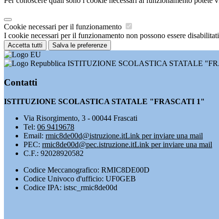
Per conoscere quali sono i cookie necessari al funzionamento potete v
Cookie necessari per il funzionamento
I cookie necessari per il funzionamento non possono essere disabilitati.
Accetta tutti
Salva le preferenze
ISTITUZIONE SCOLASTICA STATALE "FR
Contatti
ISTITUZIONE SCOLASTICA STATALE "FRASCATI 1"
Via Risorgimento, 3 - 00044 Frascati
Tel:
06 9419678
Email:
rmic8de00d@istruzione.it
Link per inviare una mail
PEC:
rmic8de00d@pec.istruzione.it
Link per inviare una mail
C.F.: 92028920582
Codice Meccanografico: RMIC8DE00D
Codice Univoco d'ufficio: UF0GEB
Codice IPA: istsc_rmic8de00d