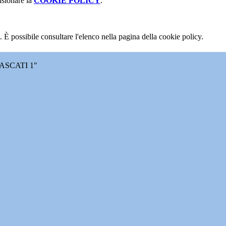
isionare la
COOKIE POLICY
.
 È possibile consultare l'elenco nella pagina della cookie policy.
ASCATI 1"