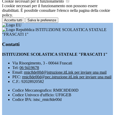
Cookie necessari per il funzionamento
I cookie necessari per il funzionamento non possono essere
disabilitati. È possibile consultare l'elenco nella pagina della cookie
policy.
Accetta tutti
Salva le preferenze
ISTITUZIONE SCOLASTICA STATALE
"FRASCATI 1"
Contatti
ISTITUZIONE SCOLASTICA STATALE "FRASCATI 1"
Via Risorgimento, 3 - 00044 Frascati
Tel:
06 9419678
Email:
rmic8de00d@istruzione.it
Link per inviare una mail
PEC:
rmic8de00d@pec.istruzione.it
Link per inviare una mail
C.F.: 92028920582
Codice Meccanografico: RMIC8DE00D
Codice Univoco d'ufficio: UF0GEB
Codice IPA: istsc_rmic8de00d