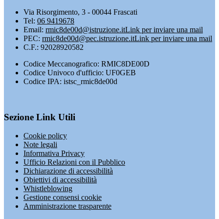
Via Risorgimento, 3 - 00044 Frascati
Tel:
06 9419678
Email:
rmic8de00d@istruzione.it
Link per inviare una mail
PEC:
rmic8de00d@pec.istruzione.it
Link per inviare una mail
C.F.: 92028920582
Codice Meccanografico: RMIC8DE00D
Codice Univoco d'ufficio: UF0GEB
Codice IPA: istsc_rmic8de00d
Sezione Link Utili
Cookie policy
Note legali
Informativa Privacy
Ufficio Relazioni con il Pubblico
Dichiarazione di accessibilità
Obiettivi di accessibilità
Whistleblowing
Gestione consensi cookie
Amministrazione trasparente