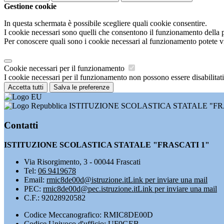
Gestione cookie
In questa schermata è possibile scegliere quali cookie consentire.
I cookie necessari sono quelli che consentono il funzionamento della pi
Per conoscere quali sono i cookie necessari al funzionamento potete v
Cookie necessari per il funzionamento
I cookie necessari per il funzionamento non possono essere disabilitati.
Accetta tutti
Salva le preferenze
ISTITUZIONE SCOLASTICA STATALE "FR
Contatti
ISTITUZIONE SCOLASTICA STATALE "FRASCATI 1"
Via Risorgimento, 3 - 00044 Frascati
Tel:
06 9419678
Email:
rmic8de00d@istruzione.it
Link per inviare una mail
PEC:
rmic8de00d@pec.istruzione.it
Link per inviare una mail
C.F.: 92028920582
Codice Meccanografico: RMIC8DE00D
Codice Univoco d'ufficio: UF0GEB