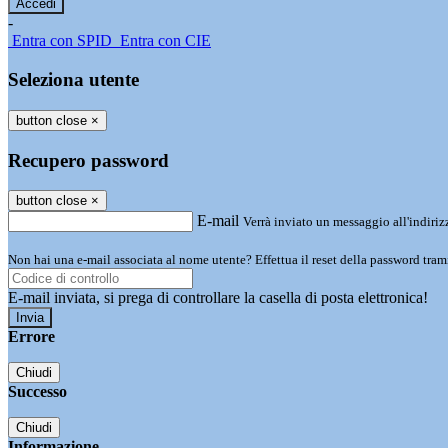
-
Entra con SPID
Entra con CIE
Seleziona utente
button close
×
Recupero password
button close
×
E-mail
Verrà inviato un messaggio all'indirizz
Non hai una e-mail associata al nome utente? Effettua il reset della password tram
E-mail inviata, si prega di controllare la casella di posta elettronica!
Errore
Chiudi
Successo
Chiudi
Informazione