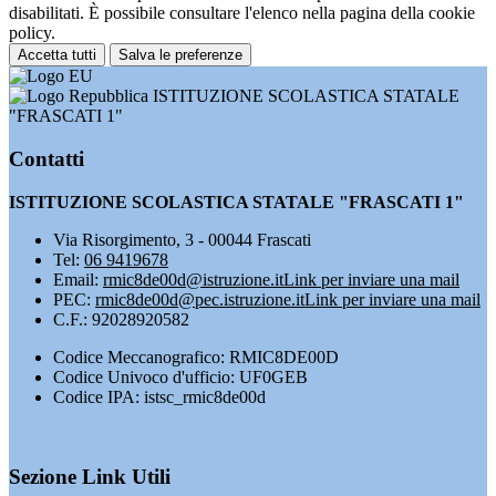
disabilitati. È possibile consultare l'elenco nella pagina della cookie
policy.
Accetta tutti
Salva le preferenze
ISTITUZIONE SCOLASTICA STATALE
"FRASCATI 1"
Contatti
ISTITUZIONE SCOLASTICA STATALE "FRASCATI 1"
Via Risorgimento, 3 - 00044 Frascati
Tel:
06 9419678
Email:
rmic8de00d@istruzione.it
Link per inviare una mail
PEC:
rmic8de00d@pec.istruzione.it
Link per inviare una mail
C.F.: 92028920582
Codice Meccanografico: RMIC8DE00D
Codice Univoco d'ufficio: UF0GEB
Codice IPA: istsc_rmic8de00d
Sezione Link Utili