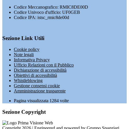
Codice Meccanografico: RMIC8DE00D
Codice Univoco d'ufficio: UF0GEB
Codice IPA: istsc_rmic8de00d
Sezione Link Utili
Cookie policy
Note legali
Informativa Privacy
Ufficio Relazioni con il Pubblico
Dichiarazione di accessibilità
Obiettivi di accessibilità
Whistleblowing
Gestione consensi cookie
Amministrazione trasparente
Pagina visualizzata
1284
volte
Sezione Copyright
Copyright 2026 | Engineered and powered by Gruppo Spaggiari