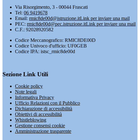
Via Risorgimento, 3 - 00044 Frascati
Tel:
06 9419678
Email:
rmic8de00d@istruzione.it
Link per inviare una mail
PEC:
rmic8de00d@pec.istruzione.it
Link per inviare una mail
C.F.: 92028920582
Codice Meccanografico: RMIC8DE00D
Codice Univoco d'ufficio: UF0GEB
Codice IPA: istsc_rmic8de00d
Sezione Link Utili
Cookie policy
Note legali
Informativa Privacy
Ufficio Relazioni con il Pubblico
Dichiarazione di accessibilità
Obiettivi di accessibilità
Whistleblowing
Gestione consensi cookie
Amministrazione trasparente