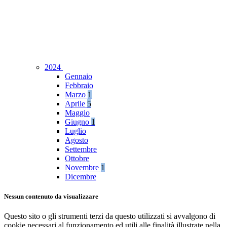
2024
Gennaio
Febbraio
Marzo
1
Aprile
5
Maggio
Giugno
1
Luglio
Agosto
Settembre
Ottobre
Novembre
1
Dicembre
Nessun contenuto da visualizzare
Questo sito o gli strumenti terzi da questo utilizzati si avvalgono di
cookie necessari al funzionamento ed utili alle finalità illustrate nella