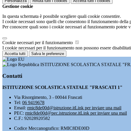
Personalizza
Rifiuta tutti
i cookies
Accetta tutti
i cookies
Gestione cookie
In questa schermata è possibile scegliere quali cookie consentire.
I cookie necessari sono quelli che consentono il funzionamento della pi
Per conoscere quali sono i cookie necessari al funzionamento potete v
Cookie necessari per il funzionamento
I cookie necessari per il funzionamento non possono essere disabilitati.
Accetta tutti
Salva le preferenze
ISTITUZIONE SCOLASTICA STATALE "FR
Contatti
ISTITUZIONE SCOLASTICA STATALE "FRASCATI 1"
Via Risorgimento, 3 - 00044 Frascati
Tel:
06 9419678
Email:
rmic8de00d@istruzione.it
Link per inviare una mail
PEC:
rmic8de00d@pec.istruzione.it
Link per inviare una mail
C.F.: 92028920582
Codice Meccanografico: RMIC8DE00D