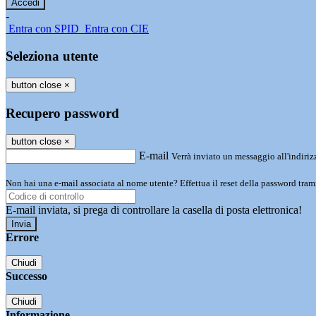
-
Entra con SPID
Entra con CIE
Seleziona utente
button close
×
Recupero password
button close
×
E-mail
Verrà inviato un messaggio all'indirizz
Non hai una e-mail associata al nome utente? Effettua il reset della password tram
E-mail inviata, si prega di controllare la casella di posta elettronica!
Errore
Chiudi
Successo
Chiudi
Informazione