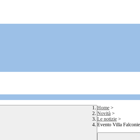
Home
>
Novità
>
Le notizie
>
Evento Villa Falconi