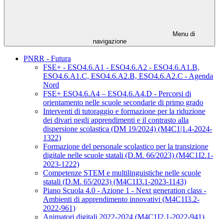
Menu di
navigazione
PNRR - Futura
FSE+ - ESO4.6.A1 - ESO4.6.A2 - ESO4.6.A1.B,
ESO4.6.A1.C, ESO4.6.A2.B, ESO4.6.A2.C - Agenda
Nord
FSE+ ESO4.6.A4 – ESO4.6.A4.D - Percorsi di
orientamento nelle scuole secondarie di primo grado
Interventi di tutoraggio e formazione per la riduzione
dei divari negli apprendimenti e il contrasto alla
dispersione scolastica (DM 19/2024) (M4C1|1.4-2024-
1322)
Formazione del personale scolastico per la transizione
digitale nelle scuole statali (D.M. 66/2023) (M4C1I2.1-
2023-1222)
Competenze STEM e multilinguistiche nelle scuole
statali (D.M. 65/2023) (M4C1I3.1-2023-1143)
Piano Scuola 4.0 - Azione 1 - Next generation class -
Ambienti di apprendimento innovativi (M4C1I3.2-
2022-961)
Animatori digitali 2022-2024 (M4C1I2.1-2022-941)