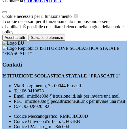
visionare la
COOKIE POLICY
.
Cookie necessari per il funzionamento
I cookie necessari per il funzionamento non possono essere
disabilitati. È possibile consultare l'elenco nella pagina della cookie
policy.
Accetta tutti
Salva le preferenze
ISTITUZIONE SCOLASTICA STATALE
"FRASCATI 1"
Contatti
ISTITUZIONE SCOLASTICA STATALE "FRASCATI 1"
Via Risorgimento, 3 - 00044 Frascati
Tel:
06 9419678
Email:
rmic8de00d@istruzione.it
Link per inviare una mail
PEC:
rmic8de00d@pec.istruzione.it
Link per inviare una mail
C.F.: 92028920582
Codice Meccanografico: RMIC8DE00D
Codice Univoco d'ufficio: UF0GEB
Codice IPA: istsc_rmic8de00d