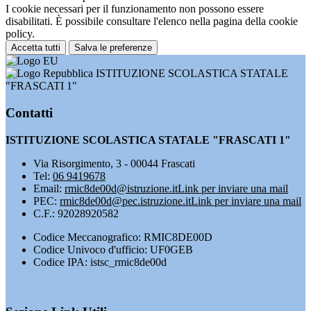
I cookie necessari per il funzionamento non possono essere
disabilitati. È possibile consultare l'elenco nella pagina della cookie
policy.
Accetta tutti
Salva le preferenze
ISTITUZIONE SCOLASTICA STATALE
"FRASCATI 1"
Contatti
ISTITUZIONE SCOLASTICA STATALE "FRASCATI 1"
Via Risorgimento, 3 - 00044 Frascati
Tel:
06 9419678
Email:
rmic8de00d@istruzione.it
Link per inviare una mail
PEC:
rmic8de00d@pec.istruzione.it
Link per inviare una mail
C.F.: 92028920582
Codice Meccanografico: RMIC8DE00D
Codice Univoco d'ufficio: UF0GEB
Codice IPA: istsc_rmic8de00d