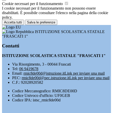
Cookie necessari per il funzionamento
I cookie necessari per il funzionamento non possono essere
disabilitati. È possibile consultare l'elenco nella pagina della cookie
policy.
Accetta tutti
Salva le preferenze
ISTITUZIONE SCOLASTICA STATALE
"FRASCATI 1"
Contatti
ISTITUZIONE SCOLASTICA STATALE "FRASCATI 1"
Via Risorgimento, 3 - 00044 Frascati
Tel:
06 9419678
Email:
rmic8de00d@istruzione.it
Link per inviare una mail
PEC:
rmic8de00d@pec.istruzione.it
Link per inviare una mail
C.F.: 92028920582
Codice Meccanografico: RMIC8DE00D
Codice Univoco d'ufficio: UF0GEB
Codice IPA: istsc_rmic8de00d