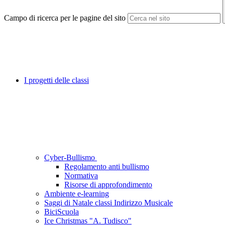
Campo di ricerca per le pagine del sito
I progetti delle classi
Cyber-Bullismo
Regolamento anti bullismo
Normativa
Risorse di approfondimento
Ambiente e-learning
Saggi di Natale classi Indirizzo Musicale
BiciScuola
Ice Christmas "A. Tudisco"