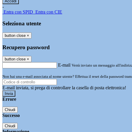
-
Entra con SPID
Entra con CIE
Seleziona utente
button close
×
Recupero password
button close
×
E-mail
Verrà inviato un messaggio all'indirizz
Non hai una e-mail associata al nome utente? Effettua il reset della password tram
E-mail inviata, si prega di controllare la casella di posta elettronica!
Errore
Chiudi
Successo
Chiudi
Informazione