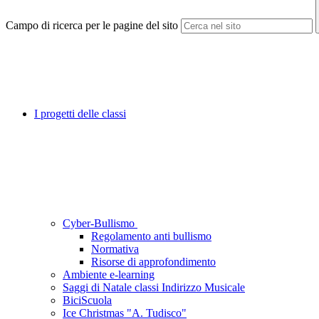
Campo di ricerca per le pagine del sito
I progetti delle classi
Cyber-Bullismo
Regolamento anti bullismo
Normativa
Risorse di approfondimento
Ambiente e-learning
Saggi di Natale classi Indirizzo Musicale
BiciScuola
Ice Christmas "A. Tudisco"