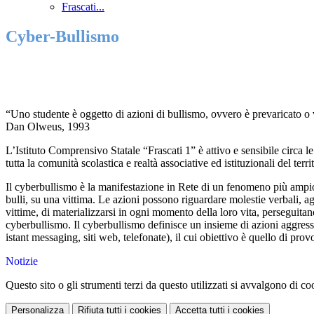
Frascati...
Cyber-Bullismo
“Uno studente è oggetto di azioni di bullismo, ovvero è prevaricato o 
Dan Olweus, 1993
L’Istituto Comprensivo Statale “Frascati 1” è attivo e sensibile circa 
tutta la comunità scolastica e realtà associative ed istituzionali del terri
Il cyberbullismo è la manifestazione in Rete di un fenomeno più ampio 
bulli, su una vittima. Le azioni possono riguardare molestie verbali, agg
vittime, di materializzarsi in ogni momento della loro vita, perseguita
cyberbullismo. Il cyberbullismo definisce un insieme di azioni aggressi
istant messaging, siti web, telefonate), il cui obiettivo è quello di pr
Notizie
Questo sito o gli strumenti terzi da questo utilizzati si avvalgono di coo
Personalizza
Rifiuta tutti
i cookies
Accetta tutti
i cookies