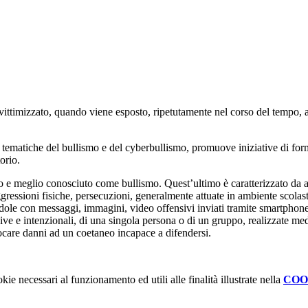
vittimizzato, quando viene esposto, ripetutamente nel corso del tempo, 
le tematiche del bullismo e del cyberbullismo, promuove iniziative di fo
torio.
e meglio conosciuto come bullismo. Quest’ultimo è caratterizzato da azi
ressioni fisiche, persecuzioni, generalmente attuate in ambiente scolastic
ndole con messaggi, immagini, video offensivi inviati tramite smartphone 
ve e intenzionali, di una singola persona o di un gruppo, realizzate med
ovocare danni ad un coetaneo incapace a difendersi.
kie necessari al funzionamento ed utili alle finalità illustrate nella
COO