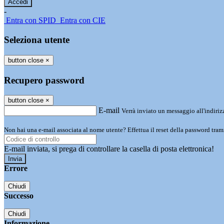
-
Entra con SPID
Entra con CIE
Seleziona utente
button close
×
Recupero password
button close
×
E-mail
Verrà inviato un messaggio all'indirizz
Non hai una e-mail associata al nome utente? Effettua il reset della password tram
E-mail inviata, si prega di controllare la casella di posta elettronica!
Errore
Chiudi
Successo
Chiudi
Informazione