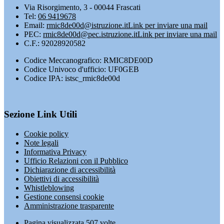
Via Risorgimento, 3 - 00044 Frascati
Tel:
06 9419678
Email:
rmic8de00d@istruzione.it
Link per inviare una mail
PEC:
rmic8de00d@pec.istruzione.it
Link per inviare una mail
C.F.: 92028920582
Codice Meccanografico: RMIC8DE00D
Codice Univoco d'ufficio: UF0GEB
Codice IPA: istsc_rmic8de00d
Sezione Link Utili
Cookie policy
Note legali
Informativa Privacy
Ufficio Relazioni con il Pubblico
Dichiarazione di accessibilità
Obiettivi di accessibilità
Whistleblowing
Gestione consensi cookie
Amministrazione trasparente
Pagina visualizzata
507
volte