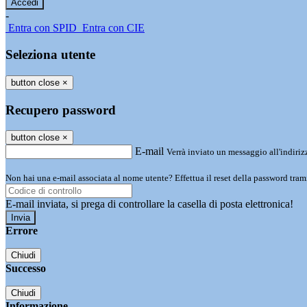
-
Entra con SPID
Entra con CIE
Seleziona utente
button close
×
Recupero password
button close
×
E-mail
Verrà inviato un messaggio all'indirizz
Non hai una e-mail associata al nome utente? Effettua il reset della password tram
E-mail inviata, si prega di controllare la casella di posta elettronica!
Errore
Chiudi
Successo
Chiudi
Informazione