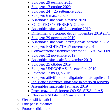
Sciopero 29 gennaio 2021
Sciopero 13 ottobre 2020
Sciopero 24 – 25 settembre 2020
Sciopero 6 marzo 2020
Assemblea sindacale 4 marzo 2020
SCIOPERO 14 FEBBRAIO 2020
Assemblea sindacale 2 dicembre 2019
Differimento Sciopero del 27 novembre 2019 all’
Sciopero 29 novembre 2019
Assemblea sindacale interregionale personale ATA
Sciopero FEDERATA 27 novembre 2019
Convocazione assemblee territoriali SNALS-CONF
Sciopero 12 novembre 2019
Assemblea sindacale 8 novembre 2019
Sciopero 25 ottobre 2019
Sciopero UNICOBAS 18 settembre 2019
Sciopero 17 maggio 2019
Sciopero attività non obbligatorie dal 26 aprile al
Indizione assemblea sindacale in orario di servizio
Assemblea sindacale 19 marzo 2019
Proclamazione Sciopero OO.SS. SISA e LAS
Elezioni RSU del 3-4-5 marzo 2015
Elenco siti tematici
Link per la didattica
Proposte didattiche