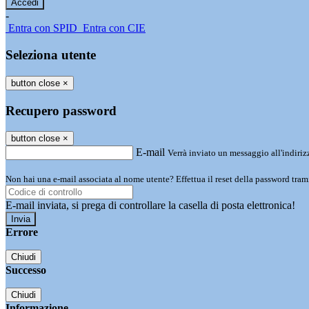
-
Entra con SPID
Entra con CIE
Seleziona utente
button close
×
Recupero password
button close
×
E-mail
Verrà inviato un messaggio all'indirizz
Non hai una e-mail associata al nome utente? Effettua il reset della password tram
E-mail inviata, si prega di controllare la casella di posta elettronica!
Errore
Chiudi
Successo
Chiudi
Informazione