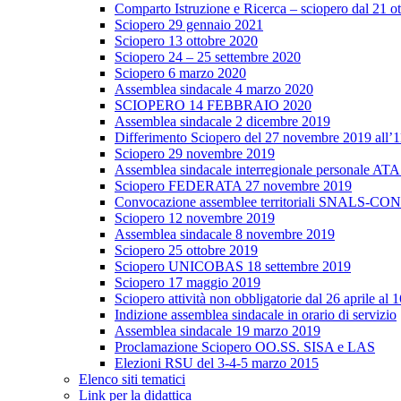
Comparto Istruzione e Ricerca – sciopero dal 21 o
Sciopero 29 gennaio 2021
Sciopero 13 ottobre 2020
Sciopero 24 – 25 settembre 2020
Sciopero 6 marzo 2020
Assemblea sindacale 4 marzo 2020
SCIOPERO 14 FEBBRAIO 2020
Assemblea sindacale 2 dicembre 2019
Differimento Sciopero del 27 novembre 2019 all’
Sciopero 29 novembre 2019
Assemblea sindacale interregionale personale ATA
Sciopero FEDERATA 27 novembre 2019
Convocazione assemblee territoriali SNALS-CONF
Sciopero 12 novembre 2019
Assemblea sindacale 8 novembre 2019
Sciopero 25 ottobre 2019
Sciopero UNICOBAS 18 settembre 2019
Sciopero 17 maggio 2019
Sciopero attività non obbligatorie dal 26 aprile al
Indizione assemblea sindacale in orario di servizio
Assemblea sindacale 19 marzo 2019
Proclamazione Sciopero OO.SS. SISA e LAS
Elezioni RSU del 3-4-5 marzo 2015
Elenco siti tematici
Link per la didattica