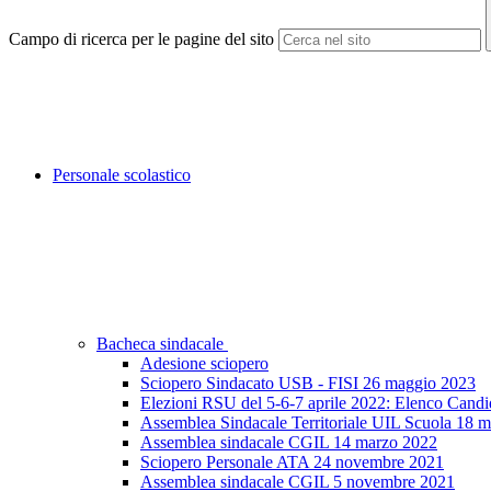
Campo di ricerca per le pagine del sito
Personale scolastico
Bacheca sindacale
Adesione sciopero
Sciopero Sindacato USB - FISI 26 maggio 2023
Elezioni RSU del 5-6-7 aprile 2022: Elenco Candi
Assemblea Sindacale Territoriale UIL Scuola 18 
Assemblea sindacale CGIL 14 marzo 2022
Sciopero Personale ATA 24 novembre 2021
Assemblea sindacale CGIL 5 novembre 2021