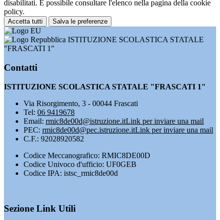
disabilitati. È possibile consultare l'elenco nella pagina della cookie
policy.
Accetta tutti
Salva le preferenze
ISTITUZIONE SCOLASTICA STATALE
"FRASCATI 1"
Contatti
ISTITUZIONE SCOLASTICA STATALE "FRASCATI 1"
Via Risorgimento, 3 - 00044 Frascati
Tel:
06 9419678
Email:
rmic8de00d@istruzione.it
Link per inviare una mail
PEC:
rmic8de00d@pec.istruzione.it
Link per inviare una mail
C.F.: 92028920582
Codice Meccanografico: RMIC8DE00D
Codice Univoco d'ufficio: UF0GEB
Codice IPA: istsc_rmic8de00d
Sezione Link Utili