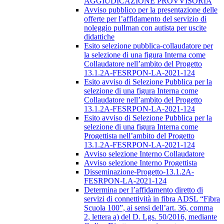
AGGIUDICAZIONE PROVVISORIA
Avviso pubblico per la presentazione delle
offerte per l’affidamento del servizio di
noleggio pullman con autista per uscite
didattiche
Esito selezione pubblica-collaudatore per
la selezione di una figura Interna come
Collaudatore nell’ambito del Progetto
13.1.2A-FESRPON-LA-2021-124
Esito avviso di Selezione Pubblica per la
selezione di una figura Interna come
Collaudatore nell’ambito del Progetto
13.1.2A-FESRPON-LA-2021-124
Esito avviso di Selezione Pubblica per la
selezione di una figura Interna come
Progettista nell’ambito del Progetto
13.1.2A-FESRPON-LA-2021-124
Avviso selezione Interno Collaudatore
Avviso selezione Interno Progettista
Disseminazione-Progetto-13.1.2A-
FESRPON-LA-2021-124
Determina per l’affidamento diretto di
servizi di connettività in fibra ADSL “Fibra
Scuola 100”, ai sensi dell’art. 36, comma
2, lettera a) del D. Lgs. 50/2016, mediante