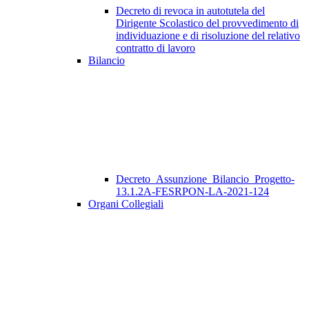
Decreto di revoca in autotutela del
Dirigente Scolastico del provvedimento di
individuazione e di risoluzione del relativo
contratto di lavoro
Bilancio
Decreto_Assunzione_Bilancio_Progetto-
13.1.2A-FESRPON-LA-2021-124
Organi Collegiali