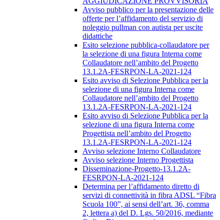
AGGIUDICAZIONE PROVVISORIA
Avviso pubblico per la presentazione delle
offerte per l’affidamento del servizio di
noleggio pullman con autista per uscite
didattiche
Esito selezione pubblica-collaudatore per
la selezione di una figura Interna come
Collaudatore nell’ambito del Progetto
13.1.2A-FESRPON-LA-2021-124
Esito avviso di Selezione Pubblica per la
selezione di una figura Interna come
Collaudatore nell’ambito del Progetto
13.1.2A-FESRPON-LA-2021-124
Esito avviso di Selezione Pubblica per la
selezione di una figura Interna come
Progettista nell’ambito del Progetto
13.1.2A-FESRPON-LA-2021-124
Avviso selezione Interno Collaudatore
Avviso selezione Interno Progettista
Disseminazione-Progetto-13.1.2A-
FESRPON-LA-2021-124
Determina per l’affidamento diretto di
servizi di connettività in fibra ADSL “Fibra
Scuola 100”, ai sensi dell’art. 36, comma
2, lettera a) del D. Lgs. 50/2016, mediante