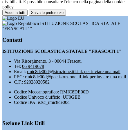
disabilitati. È possibile consultare l'elenco nella pagina della cookie
policy.
Accetta tutti
Salva le preferenze
ISTITUZIONE SCOLASTICA STATALE
"FRASCATI 1"
Contatti
ISTITUZIONE SCOLASTICA STATALE "FRASCATI 1"
Via Risorgimento, 3 - 00044 Frascati
Tel:
06 9419678
Email:
rmic8de00d@istruzione.it
Link per inviare una mail
PEC:
rmic8de00d@pec.istruzione.it
Link per inviare una mail
C.F.: 92028920582
Codice Meccanografico: RMIC8DE00D
Codice Univoco d'ufficio: UF0GEB
Codice IPA: istsc_rmic8de00d
Sezione Link Utili