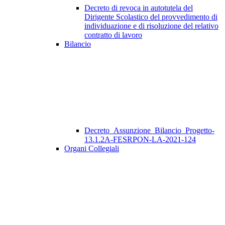
Decreto di revoca in autotutela del
Dirigente Scolastico del provvedimento di
individuazione e di risoluzione del relativo
contratto di lavoro
Bilancio
Decreto_Assunzione_Bilancio_Progetto-
13.1.2A-FESRPON-LA-2021-124
Organi Collegiali