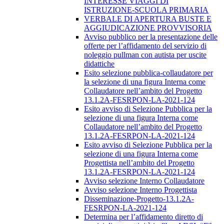
INTERESSE VIAGGI DI
ISTRUZIONE-SCUOLA PRIMARIA
VERBALE DI APERTURA BUSTE E
AGGIUDICAZIONE PROVVISORIA
Avviso pubblico per la presentazione delle
offerte per l’affidamento del servizio di
noleggio pullman con autista per uscite
didattiche
Esito selezione pubblica-collaudatore per
la selezione di una figura Interna come
Collaudatore nell’ambito del Progetto
13.1.2A-FESRPON-LA-2021-124
Esito avviso di Selezione Pubblica per la
selezione di una figura Interna come
Collaudatore nell’ambito del Progetto
13.1.2A-FESRPON-LA-2021-124
Esito avviso di Selezione Pubblica per la
selezione di una figura Interna come
Progettista nell’ambito del Progetto
13.1.2A-FESRPON-LA-2021-124
Avviso selezione Interno Collaudatore
Avviso selezione Interno Progettista
Disseminazione-Progetto-13.1.2A-
FESRPON-LA-2021-124
Determina per l’affidamento diretto di