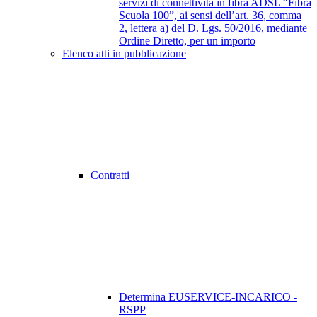
servizi di connettività in fibra ADSL “Fibra
Scuola 100”, ai sensi dell’art. 36, comma
2, lettera a) del D. Lgs. 50/2016, mediante
Ordine Diretto, per un importo
Elenco atti in pubblicazione
Contratti
Determina EUSERVICE-INCARICO -
RSPP