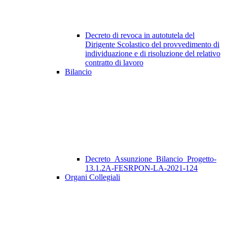
Decreto di revoca in autotutela del
Dirigente Scolastico del provvedimento di
individuazione e di risoluzione del relativo
contratto di lavoro
Bilancio
Decreto_Assunzione_Bilancio_Progetto-
13.1.2A-FESRPON-LA-2021-124
Organi Collegiali