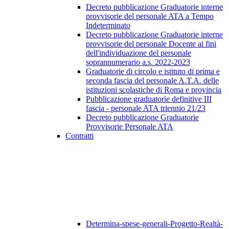
Decreto pubblicazione Graduatorie interne
provvisorie del personale ATA a Tempo
Indeterminato
Decreto pubblicazione Graduatorie interne
provvisorie del personale Docente ai fini
dell'individuazione del personale
soprannumerario a.s. 2022-2023
Graduatorie di circolo e istituto di prima e
seconda fascia del personale A.T.A. delle
istituzioni scolastiche di Roma e provincia
Pubblicazione graduatorie definitive III
fascia - personale ATA triennio 21/23
Decreto pubblicazione Graduatorie
Provvisorie Personale ATA
Contratti
Determina-spese-generali-Progetto-Realtà-