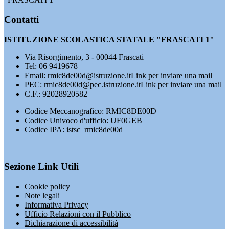
Contatti
ISTITUZIONE SCOLASTICA STATALE "FRASCATI 1"
Via Risorgimento, 3 - 00044 Frascati
Tel:
06 9419678
Email:
rmic8de00d@istruzione.it
Link per inviare una mail
PEC:
rmic8de00d@pec.istruzione.it
Link per inviare una mail
C.F.: 92028920582
Codice Meccanografico: RMIC8DE00D
Codice Univoco d'ufficio: UF0GEB
Codice IPA: istsc_rmic8de00d
Sezione Link Utili
Cookie policy
Note legali
Informativa Privacy
Ufficio Relazioni con il Pubblico
Dichiarazione di accessibilità