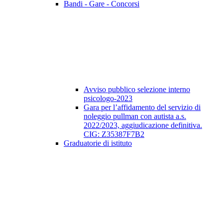
Bandi - Gare - Concorsi
Avviso pubblico selezione interno
psicologo-2023
Gara per l’affidamento del servizio di
noleggio pullman con autista a.s.
2022/2023, aggiudicazione definitiva.
CIG: Z35387F7B2
Graduatorie di istituto