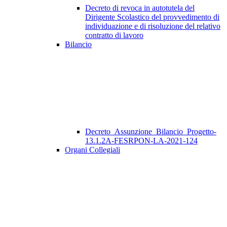
Decreto di revoca in autotutela del
Dirigente Scolastico del provvedimento di
individuazione e di risoluzione del relativo
contratto di lavoro
Bilancio
Decreto_Assunzione_Bilancio_Progetto-
13.1.2A-FESRPON-LA-2021-124
Organi Collegiali