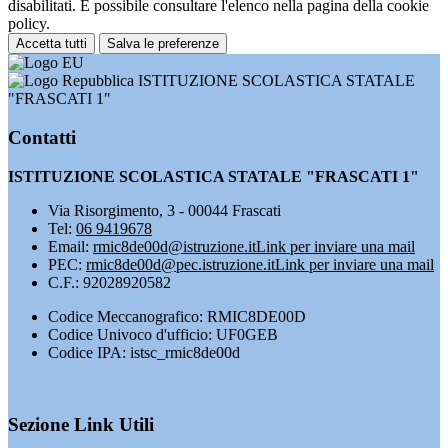
disabilitati. È possibile consultare l'elenco nella pagina della cookie
policy.
Accetta tutti
Salva le preferenze
ISTITUZIONE SCOLASTICA STATALE
"FRASCATI 1"
Contatti
ISTITUZIONE SCOLASTICA STATALE "FRASCATI 1"
Via Risorgimento, 3 - 00044 Frascati
Tel:
06 9419678
Email:
rmic8de00d@istruzione.it
Link per inviare una mail
PEC:
rmic8de00d@pec.istruzione.it
Link per inviare una mail
C.F.: 92028920582
Codice Meccanografico: RMIC8DE00D
Codice Univoco d'ufficio: UF0GEB
Codice IPA: istsc_rmic8de00d
Sezione Link Utili