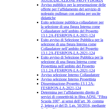
AGGIUDICAZIONE PROVVISORIA
Avviso pubblico per la presentazione delle
offerte per l’affidamento del servizio di
noleggio pullman con autista per uscite
didattiche
Esito selezione pubblica-collaudatore per
la selezione di una figura Interna come
Collaudatore nell’ambito del Progetto
13.1.2A-FESRPON-LA-2021-124
Esito avviso di Selezione Pubblica per la
selezione di una figura Interna come
Collaudatore nell’ambito del Progetto
13.1.2A-FESRPON-LA-2021-124
Esito avviso di Selezione Pubblica per la
selezione di una figura Interna come
Progettista nell’ambito del Progetto
13.1.2A-FESRPON-LA-2021-124
Avviso selezione Interno Collaudatore
Avviso selezione Interno Progettista
Disseminazione-Progetto-13.1.2A-
FESRPON-LA-2021-124
Determina per l’affidamento diretto di
servizi di connettività in fibra ADSL “Fibra
Scuola 100”, ai sensi dell’art. 36, comma
2, lettera a) del D. Lgs. 50/2016, mediante