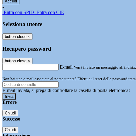
-
Entra con SPID
Entra con CIE
Seleziona utente
button close
×
Recupero password
button close
×
E-mail
Verrà inviato un messaggio all'indirizz
Non hai una e-mail associata al nome utente? Effettua il reset della password tram
E-mail inviata, si prega di controllare la casella di posta elettronica!
Errore
Chiudi
Successo
Chiudi
Informazione