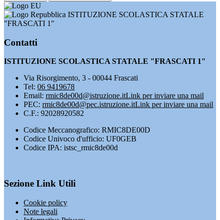
ISTITUZIONE SCOLASTICA STATALE
"FRASCATI 1"
Contatti
ISTITUZIONE SCOLASTICA STATALE "FRASCATI 1"
Via Risorgimento, 3 - 00044 Frascati
Tel:
06 9419678
Email:
rmic8de00d@istruzione.it
Link per inviare una mail
PEC:
rmic8de00d@pec.istruzione.it
Link per inviare una mail
C.F.: 92028920582
Codice Meccanografico: RMIC8DE00D
Codice Univoco d'ufficio: UF0GEB
Codice IPA: istsc_rmic8de00d
Sezione Link Utili
Cookie policy
Note legali