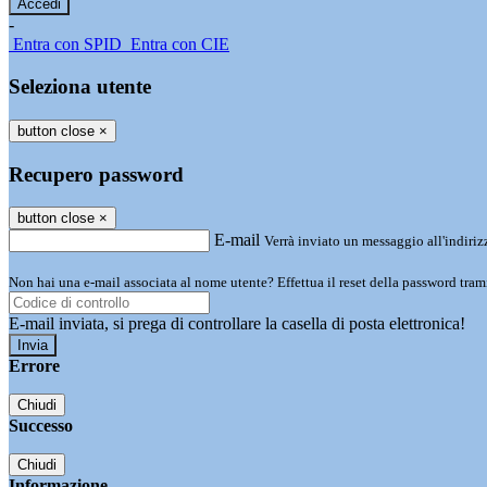
-
Entra con SPID
Entra con CIE
Seleziona utente
button close
×
Recupero password
button close
×
E-mail
Verrà inviato un messaggio all'indirizz
Non hai una e-mail associata al nome utente? Effettua il reset della password tram
E-mail inviata, si prega di controllare la casella di posta elettronica!
Errore
Chiudi
Successo
Chiudi
Informazione