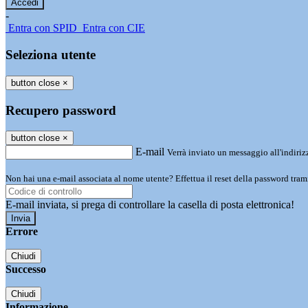
-
Entra con SPID
Entra con CIE
Seleziona utente
button close
×
Recupero password
button close
×
E-mail
Verrà inviato un messaggio all'indirizz
Non hai una e-mail associata al nome utente? Effettua il reset della password tram
E-mail inviata, si prega di controllare la casella di posta elettronica!
Errore
Chiudi
Successo
Chiudi
Informazione