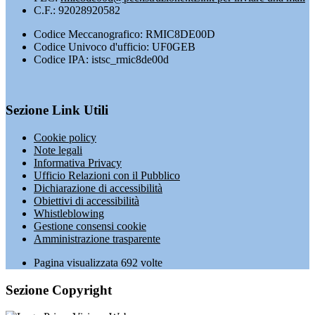
C.F.: 92028920582
Codice Meccanografico: RMIC8DE00D
Codice Univoco d'ufficio: UF0GEB
Codice IPA: istsc_rmic8de00d
Sezione Link Utili
Cookie policy
Note legali
Informativa Privacy
Ufficio Relazioni con il Pubblico
Dichiarazione di accessibilità
Obiettivi di accessibilità
Whistleblowing
Gestione consensi cookie
Amministrazione trasparente
Pagina visualizzata
692
volte
Sezione Copyright