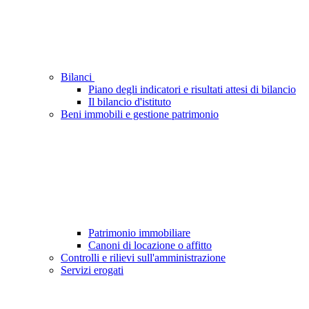
Bilanci
Piano degli indicatori e risultati attesi di bilancio
Il bilancio d'istituto
Beni immobili e gestione patrimonio
Patrimonio immobiliare
Canoni di locazione o affitto
Controlli e rilievi sull'amministrazione
Servizi erogati