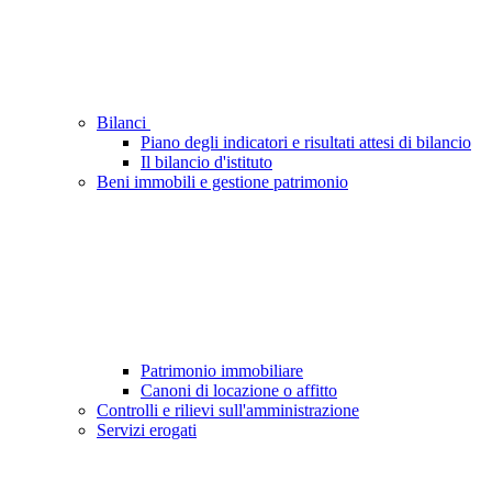
Bilanci
Piano degli indicatori e risultati attesi di bilancio
Il bilancio d'istituto
Beni immobili e gestione patrimonio
Patrimonio immobiliare
Canoni di locazione o affitto
Controlli e rilievi sull'amministrazione
Servizi erogati