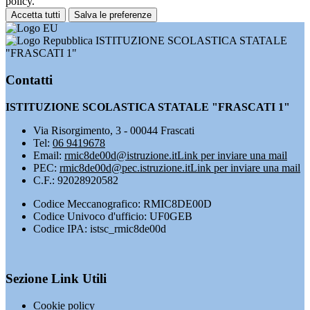
policy.
Accetta tutti
Salva le preferenze
ISTITUZIONE SCOLASTICA STATALE
"FRASCATI 1"
Contatti
ISTITUZIONE SCOLASTICA STATALE "FRASCATI 1"
Via Risorgimento, 3 - 00044 Frascati
Tel:
06 9419678
Email:
rmic8de00d@istruzione.it
Link per inviare una mail
PEC:
rmic8de00d@pec.istruzione.it
Link per inviare una mail
C.F.: 92028920582
Codice Meccanografico: RMIC8DE00D
Codice Univoco d'ufficio: UF0GEB
Codice IPA: istsc_rmic8de00d
Sezione Link Utili
Cookie policy